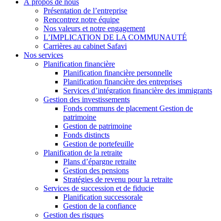
À propos de nous
Présentation de l’entreprise
Rencontrez notre équipe
Nos valeurs et notre engagement
L’IMPLICATION DE LA COMMUNAUTÉ
Carrières au cabinet Safavi
Nos services
Planification financière
Planification financière personnelle
Planification financière des entreprises
Services d’intégration financière des immigrants
Gestion des investissements
Fonds communs de placement Gestion de
patrimoine
Gestion de patrimoine
Fonds distincts
Gestion de portefeuille
Planification de la retraite
Plans d’épargne retraite
Gestion des pensions
Stratégies de revenu pour la retraite
Services de succession et de fiducie
Planification successorale
Gestion de la confiance
Gestion des risques