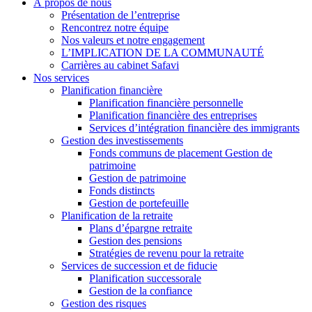
À propos de nous
Présentation de l’entreprise
Rencontrez notre équipe
Nos valeurs et notre engagement
L’IMPLICATION DE LA COMMUNAUTÉ
Carrières au cabinet Safavi
Nos services
Planification financière
Planification financière personnelle
Planification financière des entreprises
Services d’intégration financière des immigrants
Gestion des investissements
Fonds communs de placement Gestion de
patrimoine
Gestion de patrimoine
Fonds distincts
Gestion de portefeuille
Planification de la retraite
Plans d’épargne retraite
Gestion des pensions
Stratégies de revenu pour la retraite
Services de succession et de fiducie
Planification successorale
Gestion de la confiance
Gestion des risques