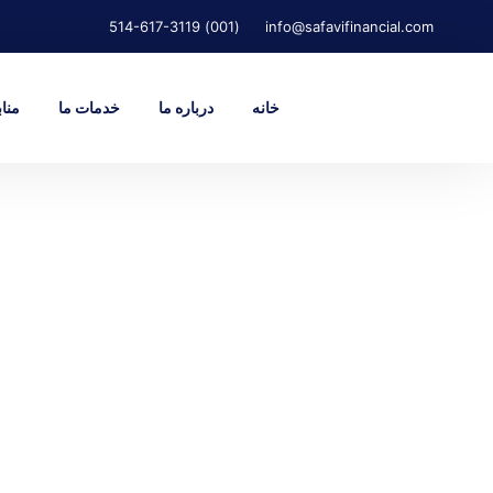
(001) 514-617-3119
info@safavifinancial.com
خانه
درباره ما
خدمات ما
مناب