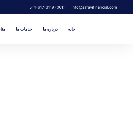
(001) 514-617-3119
info@safavifinancial.com
خانه
درباره ما
خدمات ما
مناب
ما در شر