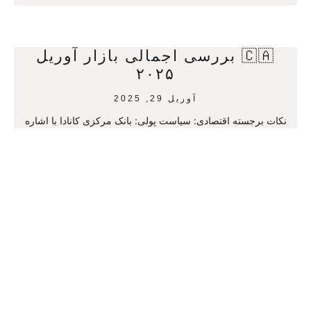
🇨🇦 بررسی اجمالی بازار آوریل
۲۰۲۵
آوریل 29, 2025
نکات برجسته اقتصادی: سیاست پولی: بانک مرکزی کانادا با اشاره
به عدم قطعیت‌های ناشی از سیاست‌های تجاری ایالات متحده، نرخ
بهره را در سطح ۲.۷۵
ادامه مطلب
🇨🇦 بررسی اجمالی بازار مارس
۲۰۲۵
آوریل 29, 2025