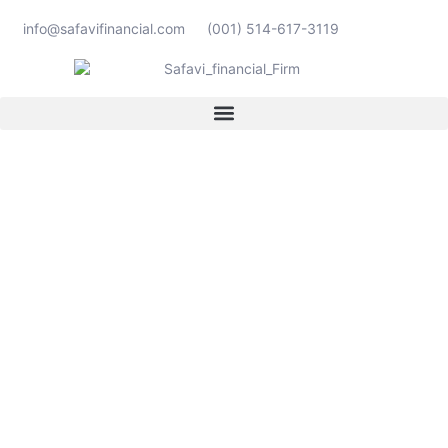
info@safavifinancial.com
(001) 514-617-3119
L’IMPLICATION DE LA
COMMUNAUTÉ
Chez Safavi Financial Firm, nous pensons que
notre responsabilité va au-delà de la fourniture
d'excellents services financiers