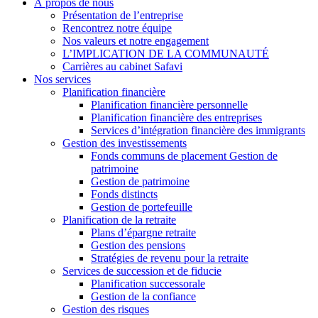
À propos de nous
Présentation de l’entreprise
Rencontrez notre équipe
Nos valeurs et notre engagement
L’IMPLICATION DE LA COMMUNAUTÉ
Carrières au cabinet Safavi
Nos services
Planification financière
Planification financière personnelle
Planification financière des entreprises
Services d’intégration financière des immigrants
Gestion des investissements
Fonds communs de placement Gestion de
patrimoine
Gestion de patrimoine
Fonds distincts
Gestion de portefeuille
Planification de la retraite
Plans d’épargne retraite
Gestion des pensions
Stratégies de revenu pour la retraite
Services de succession et de fiducie
Planification successorale
Gestion de la confiance
Gestion des risques