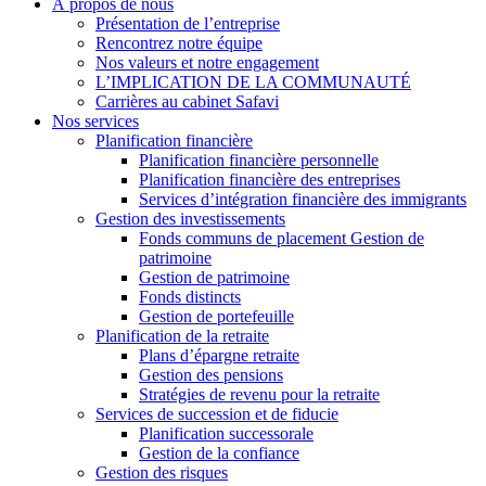
À propos de nous
Présentation de l’entreprise
Rencontrez notre équipe
Nos valeurs et notre engagement
L’IMPLICATION DE LA COMMUNAUTÉ
Carrières au cabinet Safavi
Nos services
Planification financière
Planification financière personnelle
Planification financière des entreprises
Services d’intégration financière des immigrants
Gestion des investissements
Fonds communs de placement Gestion de
patrimoine
Gestion de patrimoine
Fonds distincts
Gestion de portefeuille
Planification de la retraite
Plans d’épargne retraite
Gestion des pensions
Stratégies de revenu pour la retraite
Services de succession et de fiducie
Planification successorale
Gestion de la confiance
Gestion des risques